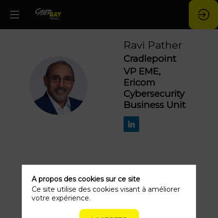
Ravi
Pather
Cradlepoint
VP EME,
RP
Ericom
Cybersecurity
Business Unit
Ses
A propos des cookies sur ce site
1
Ce site utilise des cookies visant à améliorer
sessions
votre expérience.