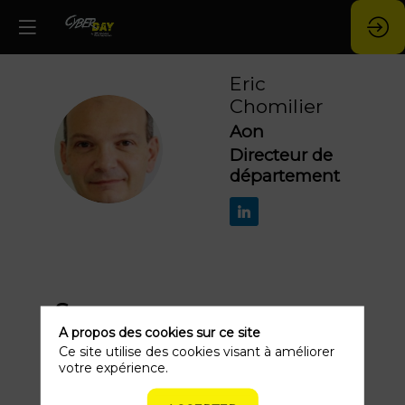
Eric
Chomilier
Aon
EC
Directeur de
département
Ses
A propos des cookies sur ce site
sessions
Ce site utilise des cookies visant à améliorer
votre expérience.
Retrouvez la liste de toutes les sessions