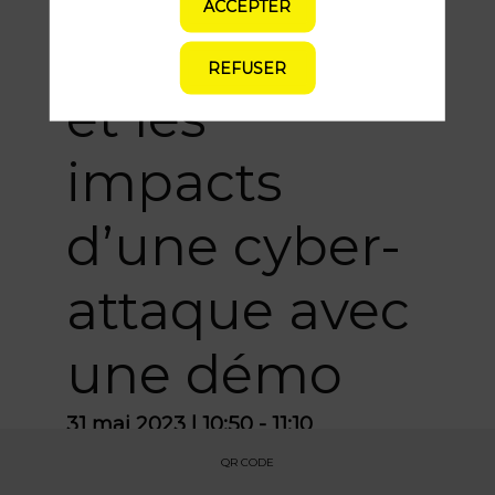
ACCEPTER
vulnérabilités
REFUSER
et les
impacts
d’une cyber-
attaque avec
une démo
31 mai 2023
|
10:50
-
11:10
QR CODE