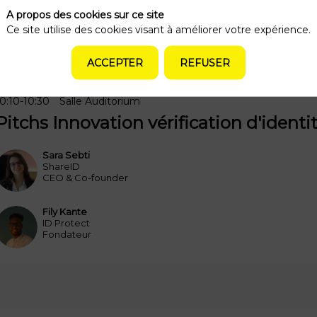
A propos des cookies sur ce site
Ce site utilise des cookies visant à améliorer votre expérience.
ACCEPTER
REFUSER
0:10
-
10:30
Salle Auditorium
Pitchs Innovation vérification d'identi
Sara
Sebti
SS
ShareID
CEO & Co-founder
Fily
Kante
FK
ID Protect
Fondateur