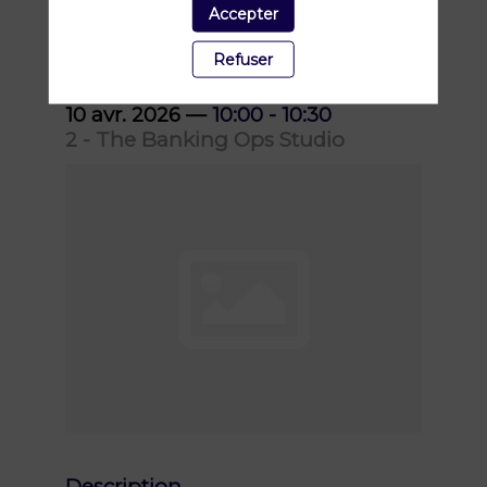
Accepter
instantané ?
Refuser
10 avr. 2026
—
10:00
-
10:30
2 - The Banking Ops Studio
Description