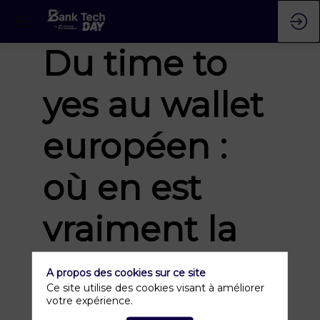
Du time to
yes au wallet
européen :
où en est
vraiment la
promesse du
A propos des cookies sur ce site
Ce site utilise des cookies visant à améliorer
financement
votre expérience.