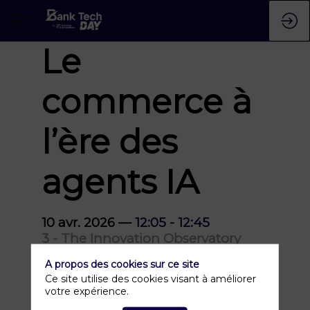
Le
commerce à
l’ère des
agents IA
10 avr. 2026
—
12:05
-
12:45
3 - The Innovation Observatory
A propos des cookies sur ce site
Ce site utilise des cookies visant à améliorer
votre expérience.