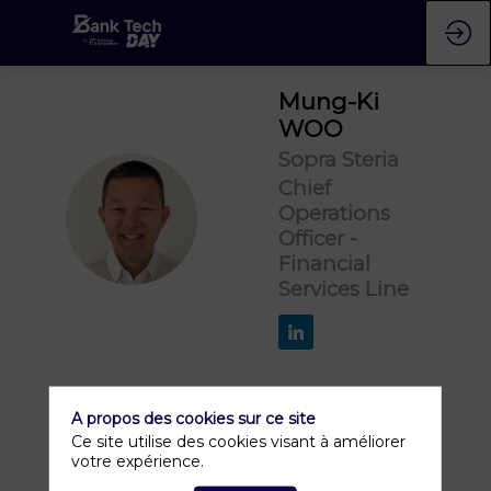
Mung-Ki
WOO
Sopra Steria
Chief
MW
Operations
Officer -
Financial
Services Line
A propos des cookies sur ce site
Ce site utilise des cookies visant à améliorer
votre expérience.