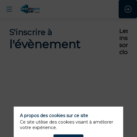
S'inscrire à
Les
inscri
l'évènement
sont
closes
A propos des cookies sur ce site
Ce site utilise des cookies visant à améliorer
votre expérience.