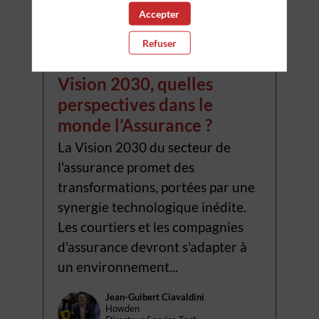
Accepter
18:10
-
19:10
Refuser
InsurTour Marseille
Vision 2030, quelles
perspectives dans le
monde l’Assurance ?
La Vision 2030 du secteur de
l'assurance promet des
transformations, portées par une
synergie technologique inédite.
Les courtiers et les compagnies
d'assurance devront s'adapter à
un environnement...
Jean-Guibert
Ciavaldini
JC
Howden