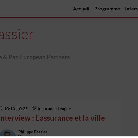
Accueil
Programme
Inter
assier
 & Pan European Partners
10:10
-
10:25
Insurance League
Interview : L'assurance et la ville
Philippe
Fassier
Wakam