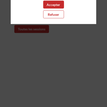
Accepter
Retrouvez la liste de toutes les sessions
Refuser
présentées par ce speaker pour ne manquer
aucune de ses interventions.
Toutes les sessions