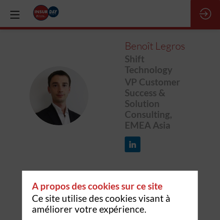
Benoît
Legros
Shift
Technology
VP Customer
BL
Success &
Solution
Consulting,
EMEA Asia
A propos des cookies sur ce site
Ses
Ce site utilise des cookies visant à
améliorer votre expérience.
sessions