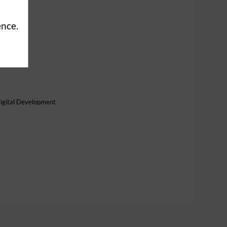
ence.
igital Development