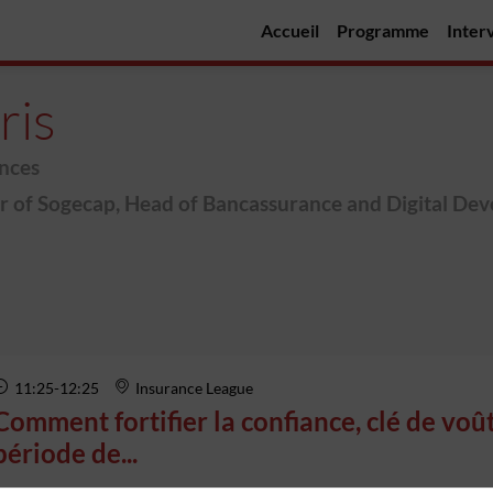
Accueil
Programme
Inter
ris
nces
 of Sogecap, Head of Bancassurance and Digital De
11:25
-
12:25
Insurance League
Comment fortifier la confiance, clé de voût
période de...