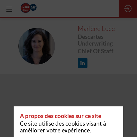
Marlène
Luce
Descartes
Underwriting
ML
Chief Of Staff
A propos des cookies sur ce site
Ce site utilise des cookies visant à
améliorer votre expérience.