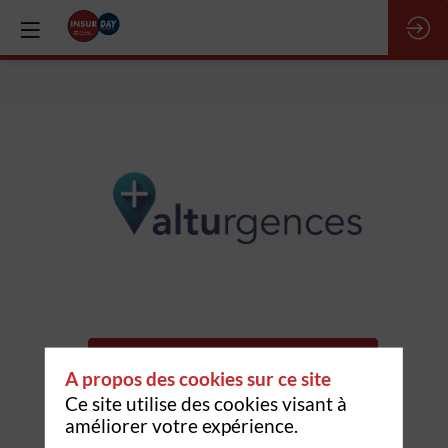
Alturgences
Description
Demander un RDV
A propos des cookies sur ce site
C'est
Envoyer un message
au
Ce site utilise des cookies visant à
lendemain
améliorer votre expérience.
d'une