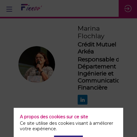
Marina
Flochlay
Crédit Mutuel
Arkéa
Responsable du
MF
Département
Ingénierie et
Communication
Financière
A propos des cookies sur ce site
Ce site utilise des cookies visant à améliorer
votre expérience.
Ses