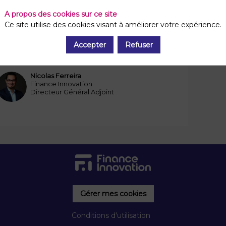
A propos des cookies sur ce site
Ce site utilise des cookies visant à améliorer votre expérience.
0:15
-
10:20
Open Platform
Accepter
Refuser
Action 2024 sur l'IA générative
Nicolas
Ferreira
NF
Finance Innovation
Directeur Général Adjoint
Gérer mes cookies
Conditions d'utilisation