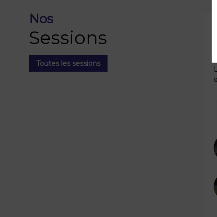
Nos
1
Sessions
Toutes les sessions
d