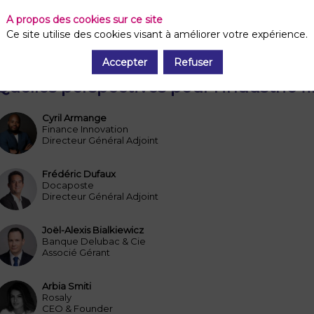
A propos des cookies sur ce site
Ce site utilise des cookies visant à améliorer votre expérience.
Accepter
Refuser
09:30
-
10:00
Auditorium
Quelles perspectives pour l'industrie f
Cyril
Armange
CA
Finance Innovation
Directeur Général Adjoint
Frédéric
Dufaux
FD
Docaposte
Directeur Général Adjoint
Joël-Alexis
Bialkiewicz
JB
Banque Delubac & Cie
Associé Gérant
Arbia
Smiti
AS
Rosaly
CEO & Founder