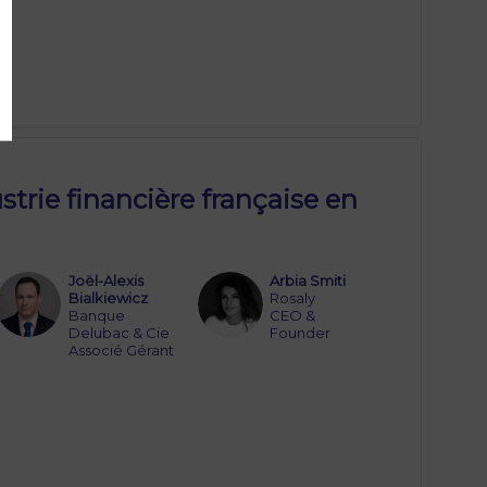
strie financière française en
Joël-Alexis
Arbia
Smiti
JB
AS
Bialkiewicz
Rosaly
Banque
CEO &
Delubac & Cie
Founder
Associé Gérant