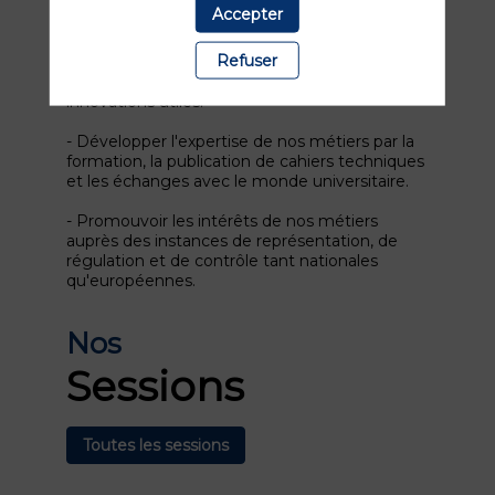
Accepter
- Favoriser la transformation de nos métiers
par l'échange de bonnes pratiques,
Refuser
l'identification des évolutions de notre
environnement de travail et la diffusion des
innovations utiles.
- Développer l'expertise de nos métiers par la
formation, la publication de cahiers techniques
et les échanges avec le monde universitaire.
- Promouvoir les intérêts de nos métiers
auprès des instances de représentation, de
régulation et de contrôle tant nationales
qu'européennes.
Nos
Sessions
Toutes les sessions