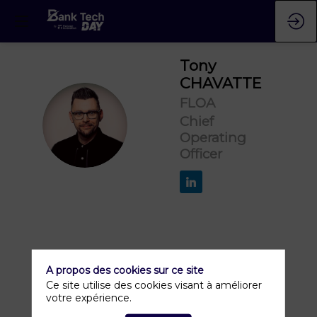
Tony
CHAVATTE
FLOA
TC
Chief
Operating
Officer
A propos des cookies sur ce site
Ce site utilise des cookies visant à améliorer
votre expérience.