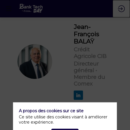
Jean-
François
BALAŸ
Crédit
Agricole CIB
JB
Directeur
général •
Membre du
Comex
A propos des cookies sur ce site
Ce site utilise des cookies visant à améliorer
votre expérience.