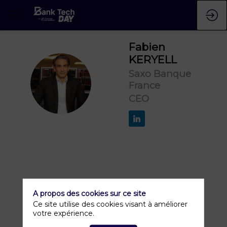
Fabien
KERYELL
Saxo Banque
FK
France
CEO
A propos des cookies sur ce site
Ce site utilise des cookies visant à améliorer
votre expérience.