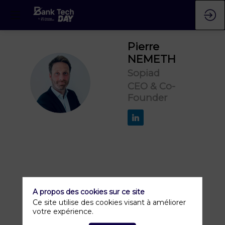
Pierre
NEMETH
Sopiad
PN
CEO & Co-
Founder
A propos des cookies sur ce site
Ce site utilise des cookies visant à améliorer
votre expérience.