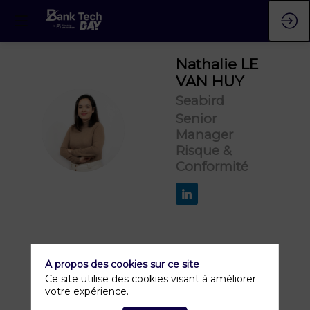
Nathalie
LE
VAN HUY
Seabird
Senior
NLVH
Manager
Risque &
Conformité
A propos des cookies sur ce site
Ce site utilise des cookies visant à améliorer
votre expérience.