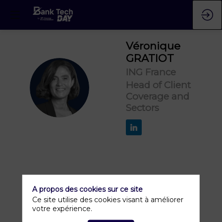
Véronique
GRATIOT
ING France
VG
Head of Client
Coverage and
Sectors
A propos des cookies sur ce site
Ce site utilise des cookies visant à améliorer
votre expérience.