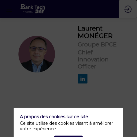
Laurent
MONÉGER
Groupe BPCE
LM
Chief
Innovation
Officer
A propos des cookies sur ce site
Ce site utilise des cookies visant à améliorer
votre expérience.