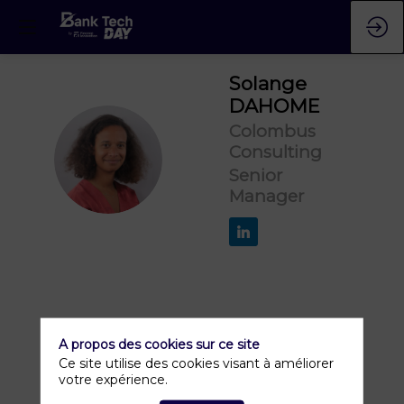
Solange
DAHOME
Colombus
Consulting
SD
Senior
Manager
A propos des cookies sur ce site
Ce site utilise des cookies visant à améliorer
votre expérience.