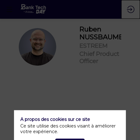
Ruben
NUSSBAUMER
RN
ESTREEM
Chief Product
Officer
A propos des cookies sur ce site
Ce site utilise des cookies visant à améliorer
votre expérience.