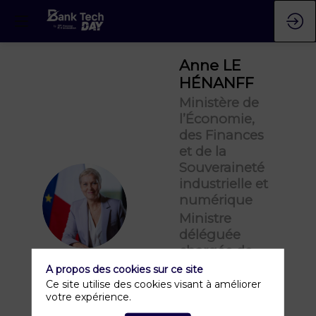
Anne
LE
HÉNANFF
Ministère de
l’Économie,
des Finances
et de la
Souveraineté
industrielle et
numérique
ALH
Ministre
déléguée
chargée de
l’Intelligence
A propos des cookies sur ce site
artificielle et
Ce site utilise des cookies visant à améliorer
votre expérience.
du
Numérique