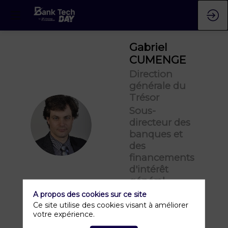
Gabriel
CUMENGE
Direction
générale du
Trésor
Sous-
GC
directeur des
banques et
des
financements
d'intérêt
général
A propos des cookies sur ce site
Ce site utilise des cookies visant à améliorer
votre expérience.