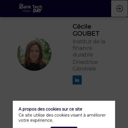
Cécile
GOUBET
Institut de la
finance
CG
durable
Directrice
Générale
A propos des cookies sur ce site
Ce site utilise des cookies visant à améliorer
votre expérience.