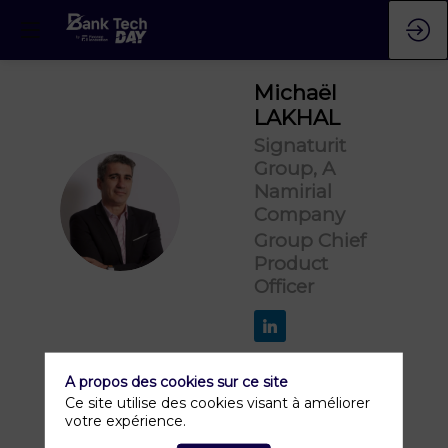
Michaël
LAKHAL
Signaturit
Group, A
Namirial
ML
Company
Group Chief
Product
Officer
A propos des cookies sur ce site
Ce site utilise des cookies visant à améliorer
votre expérience.