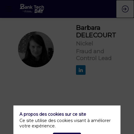
Barbara
DELECOURT
Nickel
BD
Fraud and
Control Lead
A propos des cookies sur ce site
Ce site utilise des cookies visant à améliorer
votre expérience.