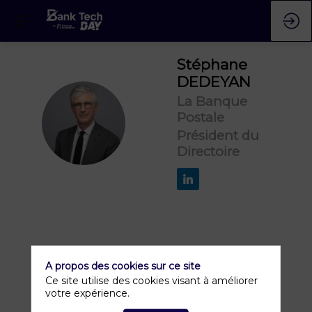
Stéphane
DEDEYAN
La Banque
Postale
SD
Président du
Directoire
A propos des cookies sur ce site
Ce site utilise des cookies visant à améliorer
votre expérience.