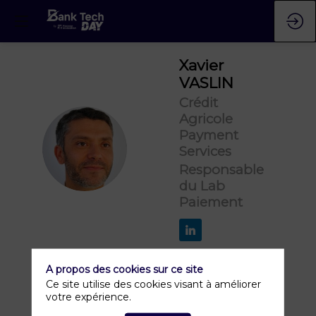
Xavier
VASLIN
Crédit
Agricole
Payment
XV
Services
Responsable
du Lab
Paiement
A propos des cookies sur ce site
Ce site utilise des cookies visant à améliorer
votre expérience.