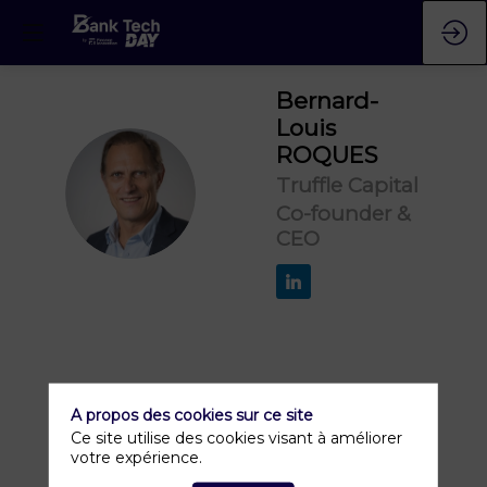
Bernard-
Louis
ROQUES
BR
Truffle Capital
Co-founder &
CEO
A propos des cookies sur ce site
Ce site utilise des cookies visant à améliorer
votre expérience.