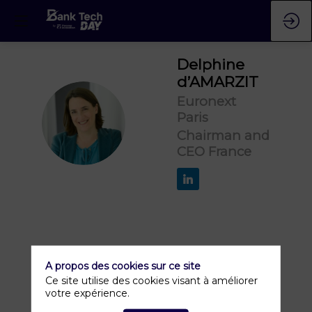
Delphine
d’AMARZIT
Euronext
Paris
DD
Chairman and
CEO France
A propos des cookies sur ce site
Ce site utilise des cookies visant à améliorer
votre expérience.