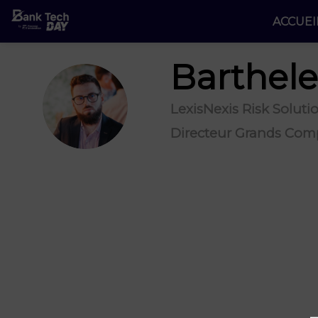
ACCUEI
Barthel
BL
LexisNexis Risk Soluti
Directeur Grands Comp