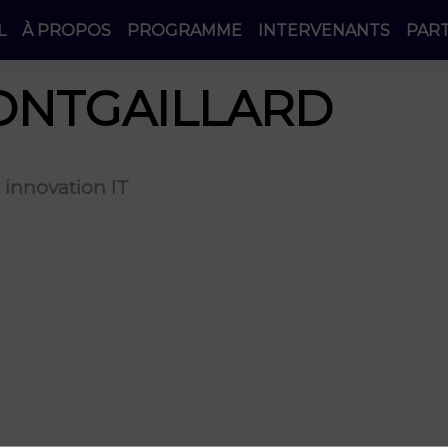
L
À PROPOS
PROGRAMME
INTERVENANTS
PAR
NTGAILLARD
innovation IT