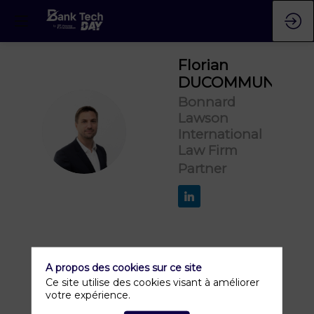
Florian
DUCOMMUN
Bonnard
Lawson
FD
International
Law Firm
Partner
A propos des cookies sur ce site
Ce site utilise des cookies visant à améliorer
votre expérience.