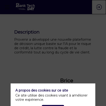
Description
Provenir a développé une nouvelle plateforme
de décision unique basée sur l’IA pour le risque
de crédit, la lutte contre la fraude et la
conformité tout au long du cycle de vie client.
Brice
Barouch
A propos des cookies sur ce site
Provenir
Ce site utilise des cookies visant à améliorer
BB
Country
votre expérience.
Manager