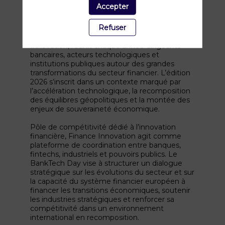
Accepter
Description
Refuser
Le BankTech Day, organisé par Finance
Innovation, réunit chaque année dirigeants
bancaires, acteurs technologiques et
institutions publiques autour des grandes
transformations du secteur financier. L’édition
2026 s’inscrit dans un contexte marqué par
l’accélération technologique, la recomposition
des équilibres géopolitiques et la montée des
enjeux de souveraineté économique.
Pôle de compétitivité dédié à l’innovation
financière, Finance Innovation agit comme
plateforme de coordination entre banques,
fintechs, industriels et pouvoirs publics. Le
BankTech Day vise à structurer un dialogue
stratégique sur les évolutions du secteur et sur
la capacité du système financier européen à
financer les transitions économiques, soutenir
les industries stratégiques et renforcer sa
compétitivité dans un environnement
international en recomposition.