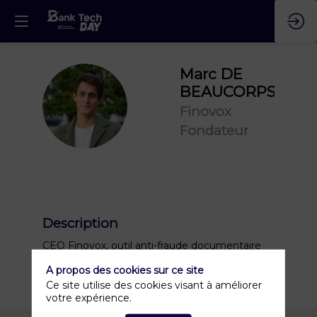
Marc
DE
BEAUCORPS
MDB
Finovox
Fondateur
Description
CEO Finovox, outil anti-fraude documentaire
A propos des cookies sur ce site
Ce site utilise des cookies visant à améliorer
votre expérience.