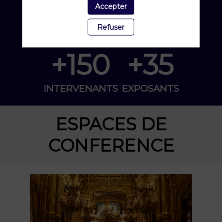
+30
+1300
Accepter
Refuser
CONFÉRENCES
PARTICIPANTS
+150
+35
INTERVENANTS
EXPOSANTS
ESPACES DE
CONFERENCE