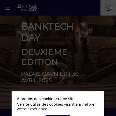
BANKTECH
DAY
DEUXIEME
EDITION
PALAIS GARNIER | 30
AVRIL 2025
INSCRIPTION
A propos des cookies sur ce site
Ce site utilise des cookies visant à améliorer
votre expérience.