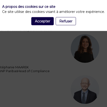
OF
A propos des cookies sur ce site
Ce site utilise des cookies visant à améliorer votre expérience.
Accepter
Refuser
livier
FLICHE
ACPR
Directeur du pôle Innovation
SM
Stéphanie
MAAREK
BNP Paribas
Head of Compliance
HR