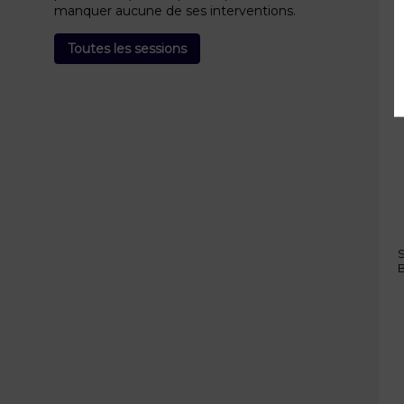
manquer aucune de ses interventions.
Toutes les sessions
O