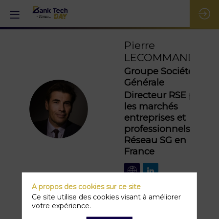
Pierre
LECOMMANDEUR
Groupe Société
Générale
Directeur RSE pour
PL
les marchés
entreprises et
professionnels du
Réseau SG en
France
A propos des cookies sur ce site
Ce site utilise des cookies visant à améliorer
votre expérience.