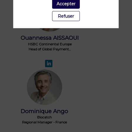
Accepter
OA
Refuser
Ouannessa
AISSAOUI
HSBC Continental Europe
Head of Global Payment...
DA
Dominique
Ango
Biocatch
Regional Manager - France