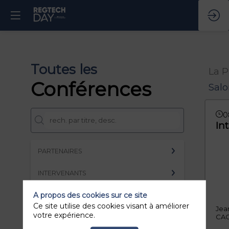
Toutes les
La P
Conférences
Sal
0
In
PARTENAIRES
INTERVENANTS
A propos des cookies sur ce site
Effacer tous les filtres
Ce site utilise des cookies visant à améliorer
Jea
votre expérience.
CAC