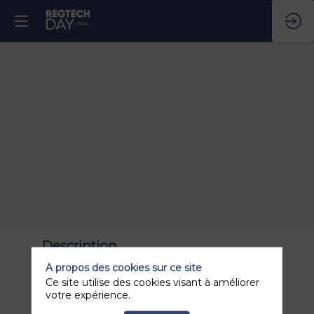
Description
A propos des cookies sur ce site
Synapse Risk & Compliance, filiale de
Syspertec Group, œuvre pour un monde plus
Ce site utilise des cookies visant à améliorer
transparent et durable. Ses solutions logicielles
votre expérience.
facilitent la connaissance et la surveillance des